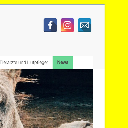
Tierärzte und Hufpfleger
News