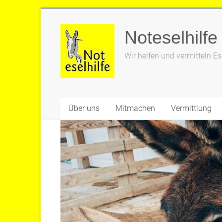
Zum
Inhalt
Noteselhilfe
springen
Wir helfen und vermitteln Es
Über uns
Mitmachen
Vermittlung