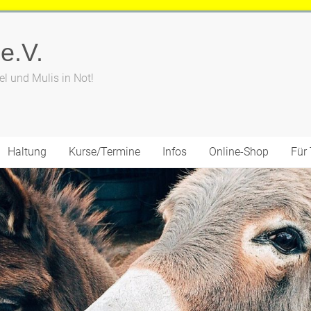
 e.V.
el und Mulis in Not!
Haltung
Kurse/Termine
Infos
Online-Shop
Für 