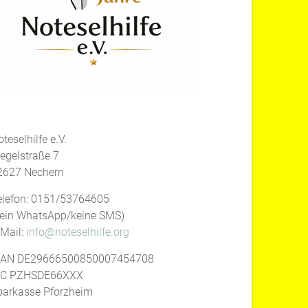
teselhilfe e.V.
iegelstraße 7
2627 Nechern
elefon: 0151/53764605
kein WhatsApp/keine SMS)
-Mail:
info@noteselhilfe.org
BAN DE29666500850007454708
IC PZHSDE66XXX
parkasse Pforzheim