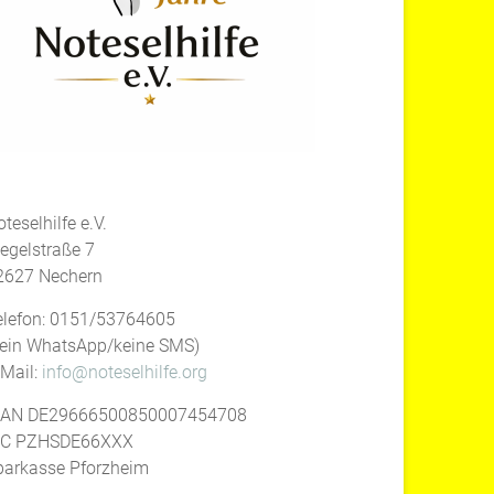
teselhilfe e.V.
iegelstraße 7
2627 Nechern
elefon: 0151/53764605
kein WhatsApp/keine SMS)
-Mail:
info@noteselhilfe.org
BAN DE29666500850007454708
IC PZHSDE66XXX
parkasse Pforzheim