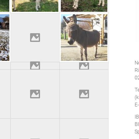
No
R
0
T
(
E
I
B
S