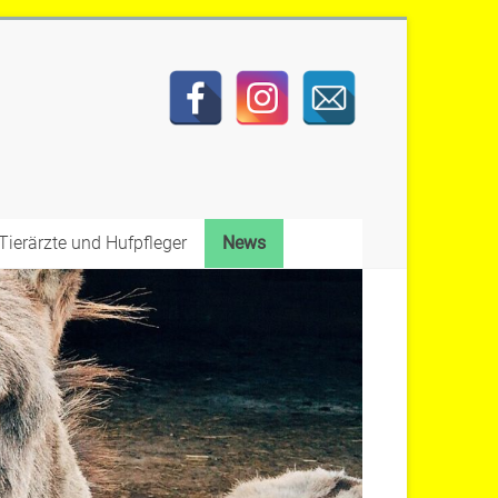
Tierärzte und Hufpfleger
News