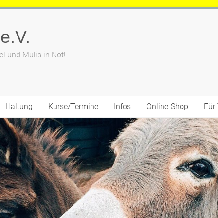
 e.V.
el und Mulis in Not!
Haltung
Kurse/Termine
Infos
Online-Shop
Für 