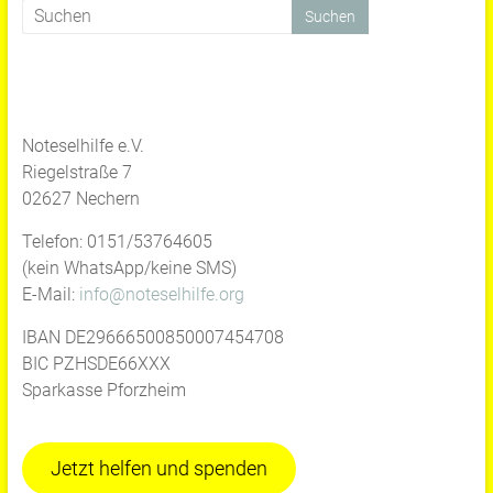
Noteselhilfe e.V.
Riegelstraße 7
02627 Nechern
Telefon: 0151/53764605
(kein WhatsApp/keine SMS)
E-Mail:
info@noteselhilfe.org
IBAN DE29666500850007454708
BIC PZHSDE66XXX
Sparkasse Pforzheim
Jetzt helfen und spenden