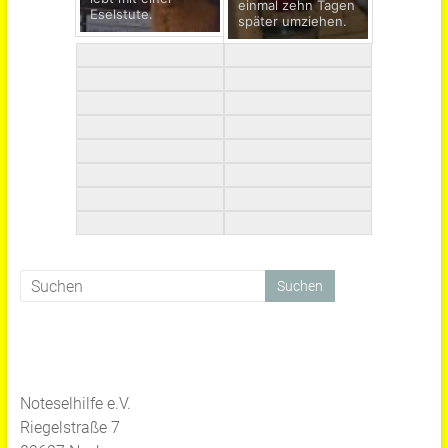
einmal zehn Tagen
Eselstute.
später umziehen.
Noteselhilfe e.V.
Riegelstraße 7