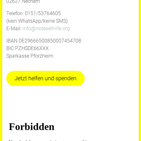
02627 Nechern
Telefon: 0151/53764605
(kein WhatsApp/keine SMS)
E-Mail:
info@noteselhilfe.org
IBAN DE29666500850007454708
BIC PZHSDE66XXX
Sparkasse Pforzheim
Jetzt helfen und spenden