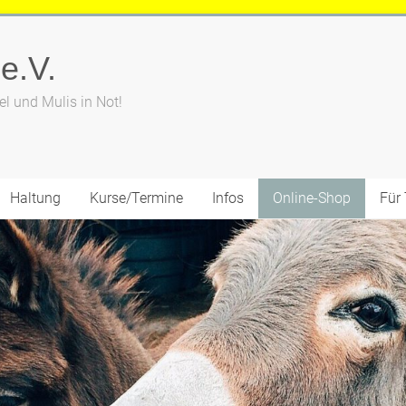
 e.V.
el und Mulis in Not!
Haltung
Kurse/Termine
Infos
Online-Shop
Für 