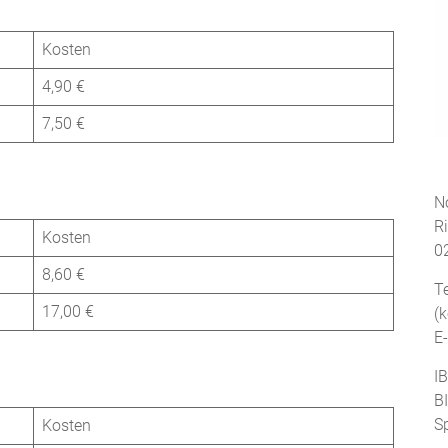
Kosten
4,90 €
7,50 €
No
R
Kosten
0
8,60 €
T
17,00 €
(
E
I
B
S
Kosten