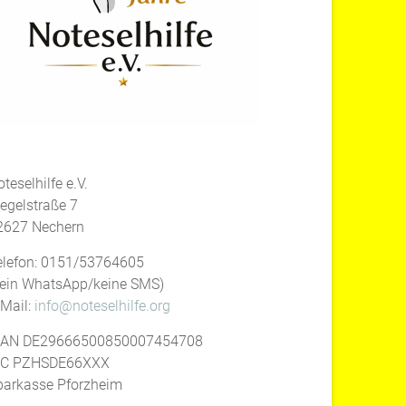
teselhilfe e.V.
iegelstraße 7
2627 Nechern
elefon: 0151/53764605
kein WhatsApp/keine SMS)
-Mail:
info@noteselhilfe.org
BAN DE29666500850007454708
IC PZHSDE66XXX
parkasse Pforzheim