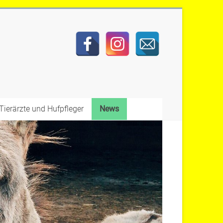
Tierärzte und Hufpfleger
News