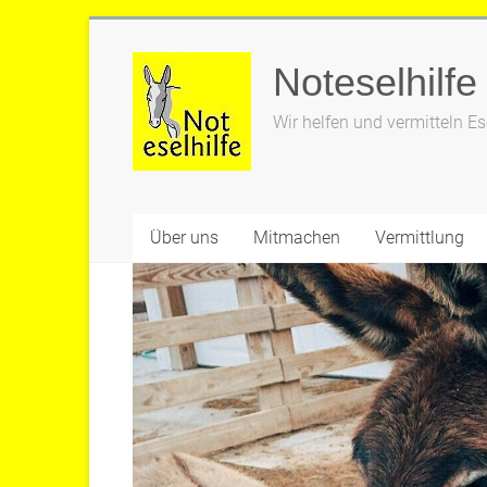
Zum
Inhalt
Noteselhilfe
springen
Wir helfen und vermitteln Es
Über uns
Mitmachen
Vermittlung