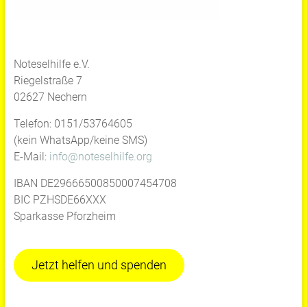
Noteselhilfe e.V.
Riegelstraße 7
02627 Nechern
Telefon: 0151/53764605
(kein WhatsApp/keine SMS)
E-Mail:
info@noteselhilfe.org
IBAN DE29666500850007454708
BIC PZHSDE66XXX
Sparkasse Pforzheim
Jetzt helfen und spenden