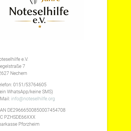
teselhilfe e.V.
iegelstraße 7
2627 Nechern
elefon: 0151/53764605
kein WhatsApp/keine SMS)
-Mail:
info@noteselhilfe.org
BAN DE29666500850007454708
IC PZHSDE66XXX
parkasse Pforzheim