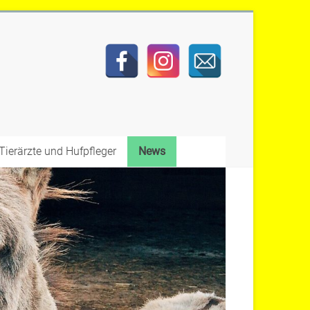
Tierärzte und Hufpfleger
News