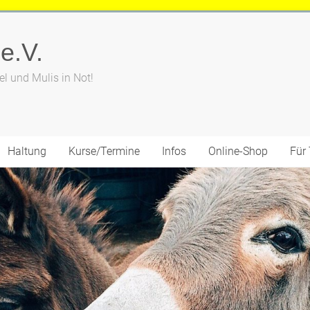
 e.V.
el und Mulis in Not!
Haltung
Kurse/Termine
Infos
Online-Shop
Für 