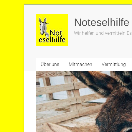
Zum
Inhalt
Noteselhilfe
springen
Wir helfen und vermitteln Es
Über uns
Mitmachen
Vermittlung