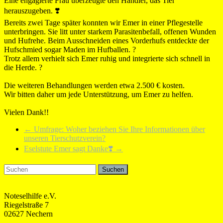
Eine engagierte Frau überzeugte den Händler, das Tier
herauszugeben. ❣️
Bereits zwei Tage später konnten wir Emer in einer Pflegestelle
unterbringen. Sie litt unter starkem Parasitenbefall, offenen Wunden
und Hufrehe. Beim Ausschneiden eines Vorderhufs entdeckte der
Hufschmied sogar Maden im Hufballen. ?
Trotz allem verhielt sich Emer ruhig und integrierte sich schnell in
die Herde. ?
Die weiteren Behandlungen werden etwa 2.500 € kosten.
Wir bitten daher um jede Unterstützung, um Emer zu helfen.
Vielen Dank!!
←
Umfrage: Woher beziehen Sie Ihre Informationen über
unseren Tierschutzverein?
Eselstute Emer sagt Danke❣️
→
Noteselhilfe e.V.
Riegelstraße 7
02627 Nechern