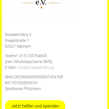
Noteselhilfe e.V.
Riegelstraße 7
02627 Nechern
Telefon: 0151/53764605
(kein WhatsApp/keine SMS)
E-Mail:
info@noteselhilfe.org
IBAN DE29666500850007454708
BIC PZHSDE66XXX
Sparkasse Pforzheim
Jetzt helfen und spenden