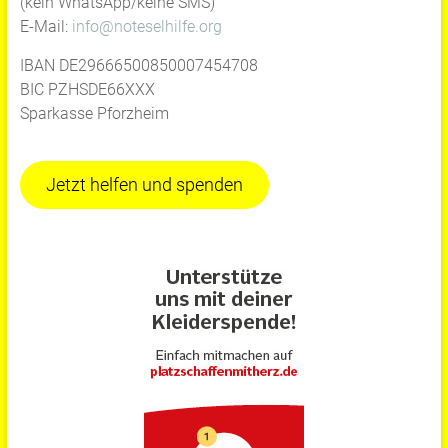
(kein WhatsApp/keine SMS)
E-Mail:
info@noteselhilfe.org
IBAN DE29666500850007454708
BIC PZHSDE66XXX
Sparkasse Pforzheim
Jetzt helfen und spenden