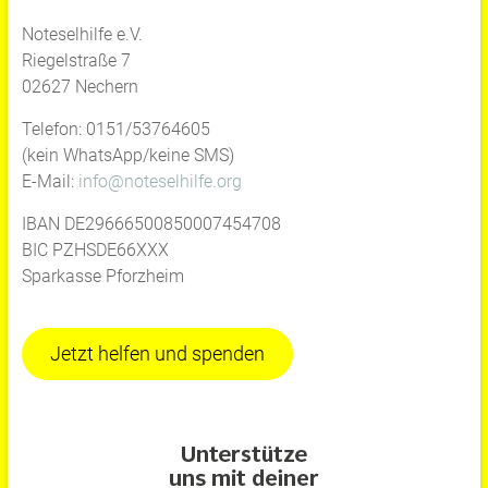
Noteselhilfe e.V.
Riegelstraße 7
02627 Nechern
Telefon: 0151/53764605
(kein WhatsApp/keine SMS)
E-Mail:
info@noteselhilfe.org
IBAN DE29666500850007454708
BIC PZHSDE66XXX
Sparkasse Pforzheim
Jetzt helfen und spenden