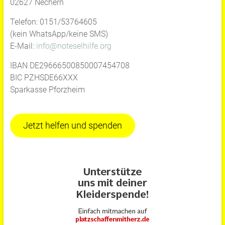
02627 Nechern
Telefon: 0151/53764605
(kein WhatsApp/keine SMS)
E-Mail:
info@noteselhilfe.org
IBAN DE29666500850007454708
BIC PZHSDE66XXX
Sparkasse Pforzheim
Jetzt helfen und spenden