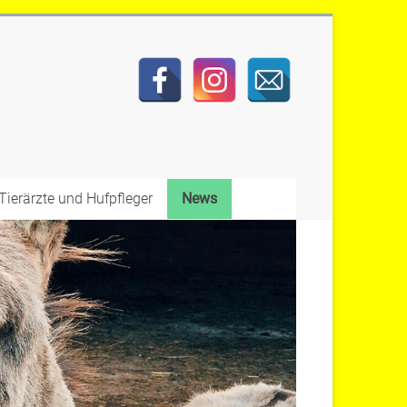
Tierärzte und Hufpfleger
News