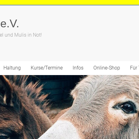
 e.V.
el und Mulis in Not!
Haltung
Kurse/Termine
Infos
Online-Shop
Für 