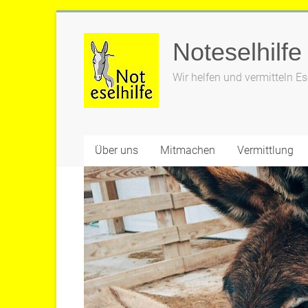
Zum
Inhalt
Noteselhilfe
springen
Wir helfen und vermitteln Es
Über uns
Mitmachen
Vermittlung