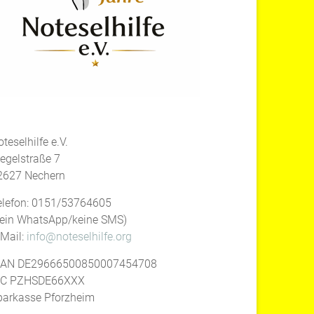
teselhilfe e.V.
iegelstraße 7
2627 Nechern
elefon: 0151/53764605
kein WhatsApp/keine SMS)
-Mail:
info@noteselhilfe.org
BAN DE29666500850007454708
IC PZHSDE66XXX
parkasse Pforzheim