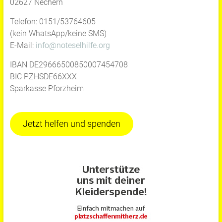
02627 Nechern
Telefon: 0151/53764605
(kein WhatsApp/keine SMS)
E-Mail:
info@noteselhilfe.org
IBAN DE29666500850007454708
BIC PZHSDE66XXX
Sparkasse Pforzheim
Jetzt helfen und spenden