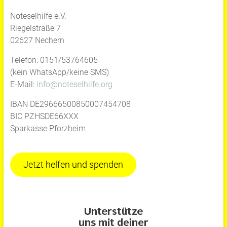
Noteselhilfe e.V.
Riegelstraße 7
02627 Nechern
Telefon: 0151/53764605
(kein WhatsApp/keine SMS)
E-Mail:
info@noteselhilfe.org
IBAN DE29666500850007454708
BIC PZHSDE66XXX
Sparkasse Pforzheim
Jetzt helfen und spenden