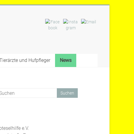
Tierärzte und Hufpfleger
News
teselhilfe e.V.