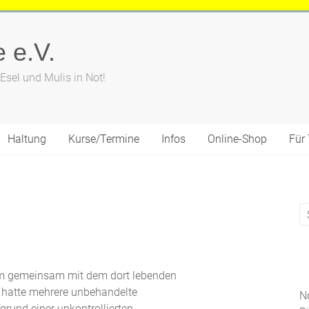
e e.V.
 Esel und Mulis in Not!
Haltung
Kurse/Termine
Infos
Online-Shop
Für 
am gemeinsam mit dem dort lebenden
 hatte mehrere unbehandelte
No
grund einer unkontrollierten