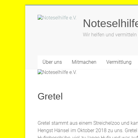
Zum
Inhalt
Noteselhilf
springen
Wir helfen und vermitteln
Über uns
Mitmachen
Vermittlung
Gretel
Gretel stammt aus einem Streichelzoo und k
Hengst Hänsel im Oktober 2018 zu uns. Gretel
Hufreheschübe, viel zu lange Hufe und war auf