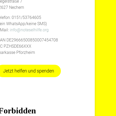
iegelstraße 7
2627 Nechern
elefon: 0151/53764605
kein WhatsApp/keine SMS)
-Mail:
info@noteselhilfe.org
BAN DE29666500850007454708
IC PZHSDE66XXX
parkasse Pforzheim
Jetzt helfen und spenden