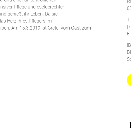
R
nsiver Pflege und eselgerechter
0
und genießt ihr Leben. Da sie
T
 das Herz ihres Pflegers im
(
leiben. Am 15.3.2019 ist Gretel vom Gast zum
E
I
B
S