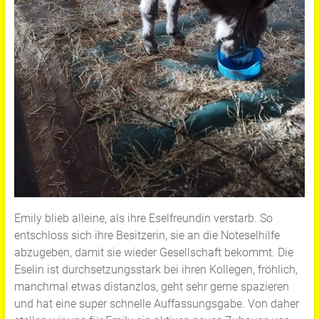
Emily blieb alleine, als ihre Eselfreundin verstarb. So
entschloss sich ihre Besitzerin, sie an die Noteselhilfe
abzugeben, damit sie wieder Gesellschaft bekommt. Die
Eselin ist durchsetzungsstark bei ihren Kollegen, fröhlich,
manchmal etwas distanzlos, geht sehr gerne spazieren
und hat eine super schnelle Auffassungsgabe. Von daher