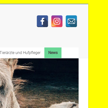
Tierärzte und Hufpfleger
News