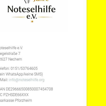
teselhilfe e.V.
iegelstraße 7
2627 Nechern
elefon: 0151/53764605
kein WhatsApp/keine SMS)
-Mail:
info@noteselhilfe.org
BAN DE29666500850007454708
IC PZHSDE66XXX
parkasse Pforzheim