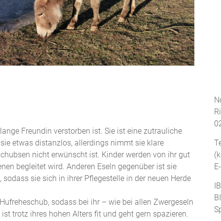
No
R
0
ange Freundin verstorben ist. Sie ist eine zutrauliche
T
e etwas distanzlos, allerdings nimmt sie klare
(
schubsen nicht erwünscht ist. Kinder werden von ihr gut
E
en begleitet wird. Anderen Eseln gegenüber ist sie
odass sie sich in ihrer Pflegestelle in der neuen Herde
I
B
n Hufreheschub, sodass bei ihr – wie bei allen Zwergeseln
S
st trotz ihres hohen Alters fit und geht gern spazieren.