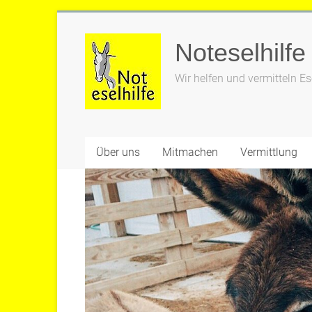
Zum
Inhalt
Noteselhilfe
springen
Wir helfen und vermitteln Es
Über uns
Mitmachen
Vermittlung