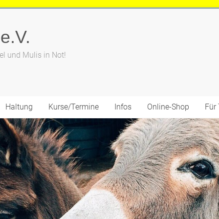
 e.V.
el und Mulis in Not!
Haltung
Kurse/Termine
Infos
Online-Shop
Für 