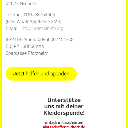
02627 Nechern
Telefon: 0151/53764605
(kein WhatsApp/keine SMS)
E-Mail:
info@noteselhilfe.org
IBAN DE29666500850007454708
BIC PZHSDE66XXX
Sparkasse Pforzheim
Jetzt helfen und spenden