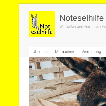
Zum
Inhalt
Noteselhilfe
springen
Wir helfen und vermitteln Es
Über uns
Mitmachen
Vermittlung