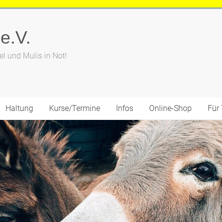
 e.V.
el und Mulis in Not!
Haltung
Kurse/Termine
Infos
Online-Shop
Für 