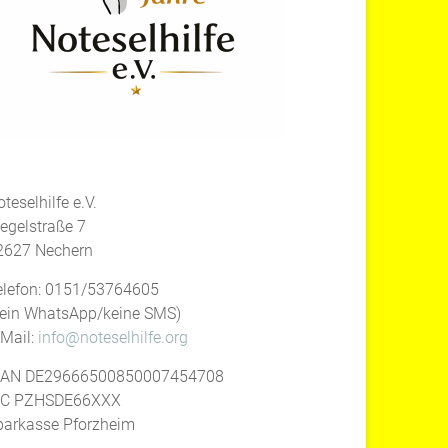
teselhilfe e.V.
iegelstraße 7
2627 Nechern
elefon: 0151/53764605
kein WhatsApp/keine SMS)
-Mail:
info@noteselhilfe.org
BAN DE29666500850007454708
IC PZHSDE66XXX
parkasse Pforzheim