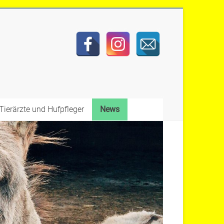
Tierärzte und Hufpfleger
News