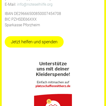
E-Mail:
info@noteselhilfe.org
IBAN DE29666500850007454708
BIC PZHSDE66XXX
Sparkasse Pforzheim
Jetzt helfen und spenden