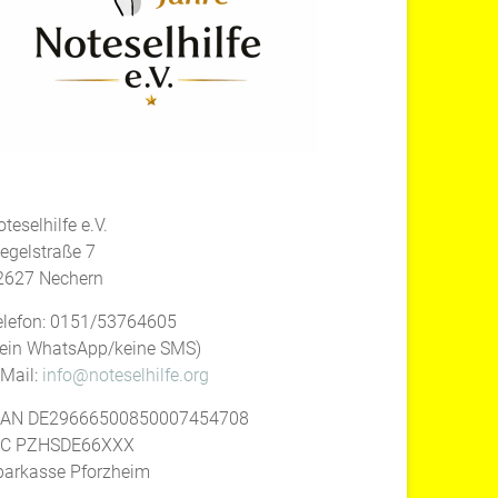
teselhilfe e.V.
iegelstraße 7
2627 Nechern
elefon: 0151/53764605
kein WhatsApp/keine SMS)
-Mail:
info@noteselhilfe.org
BAN DE29666500850007454708
IC PZHSDE66XXX
parkasse Pforzheim