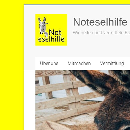
Zum
Inhalt
Noteselhilfe
springen
Wir helfen und vermitteln Es
Über uns
Mitmachen
Vermittlung