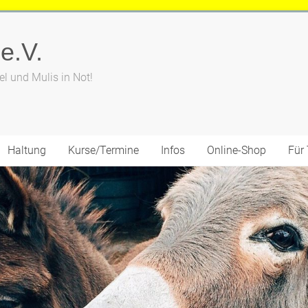
 e.V.
el und Mulis in Not!
Haltung
Kurse/Termine
Infos
Online-Shop
Für 