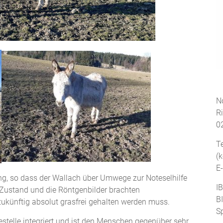
No
R
0
T
(
E
ung, so dass der Wallach über Umwege zur Noteselhilfe
I
Zustand und die Röntgenbilder brachten
B
ukünftig absolut grasfrei gehalten werden muss.
S
gestelle integriert und ist den Menschen gegenüber sehr