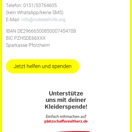
Telefon: 0151/53764605
(kein WhatsApp/keine SMS)
E-Mail:
info@noteselhilfe.org
IBAN DE29666500850007454708
BIC PZHSDE66XXX
Sparkasse Pforzheim
Jetzt helfen und spenden