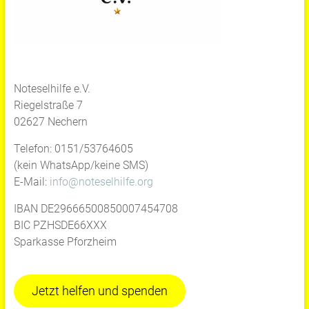
Noteselhilfe e.V.
Riegelstraße 7
02627 Nechern
Telefon: 0151/53764605
(kein WhatsApp/keine SMS)
E-Mail:
info@noteselhilfe.org
IBAN DE29666500850007454708
BIC PZHSDE66XXX
Sparkasse Pforzheim
Jetzt helfen und spenden