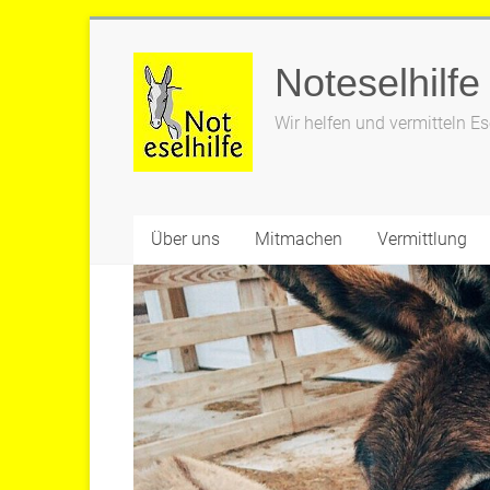
Zum
Inhalt
Noteselhilfe
springen
Wir helfen und vermitteln Es
Über uns
Mitmachen
Vermittlung