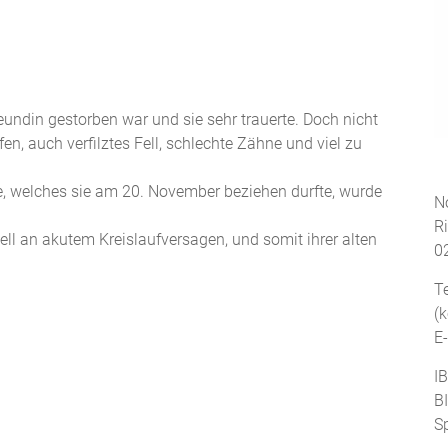
eundin gestorben war und sie sehr trauerte. Doch nicht
en, auch verfilztes Fell, schlechte Zähne und viel zu
e, welches sie am 20. November beziehen durfte, wurde
No
R
ell an akutem Kreislaufversagen, und somit ihrer alten
0
T
(
E
I
B
S