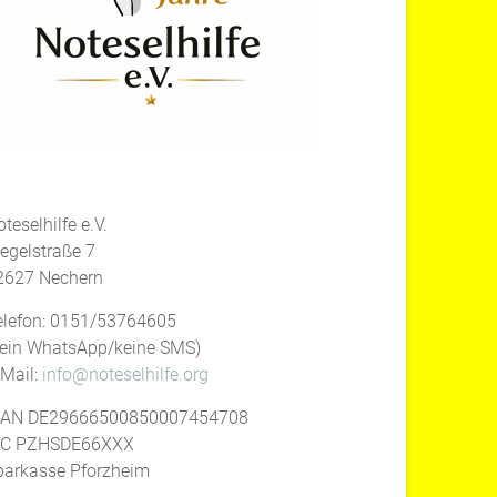
teselhilfe e.V.
iegelstraße 7
2627 Nechern
elefon: 0151/53764605
kein WhatsApp/keine SMS)
-Mail:
info@noteselhilfe.org
BAN DE29666500850007454708
IC PZHSDE66XXX
parkasse Pforzheim