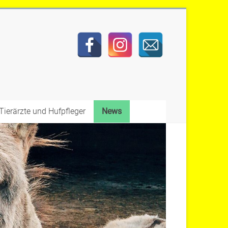
Tierärzte und Hufpfleger
News