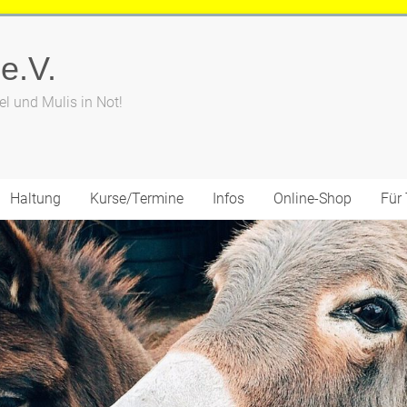
 e.V.
el und Mulis in Not!
Haltung
Kurse/Termine
Infos
Online-Shop
Für 