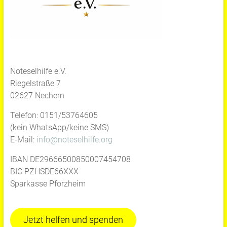
Noteselhilfe e.V.
Riegelstraße 7
02627 Nechern
Telefon: 0151/53764605
(kein WhatsApp/keine SMS)
E-Mail:
info@noteselhilfe.org
IBAN DE29666500850007454708
BIC PZHSDE66XXX
Sparkasse Pforzheim
Jetzt helfen und spenden