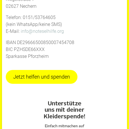
02627 Nechern
Telefon: 0151/53764605
(kein WhatsApp/keine SMS)
E-Mail:
info@noteselhilfe.org
IBAN DE29666500850007454708
BIC PZHSDE66XXX
Sparkasse Pforzheim
Jetzt helfen und spenden