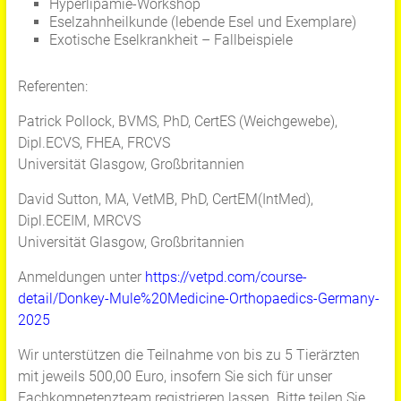
Hyperlipämie-Workshop
Eselzahnheilkunde (lebende Esel und Exemplare)
Exotische Eselkrankheit – Fallbeispiele
Referenten:
Patrick Pollock, BVMS, PhD, CertES (Weichgewebe),
Dipl.ECVS, FHEA, FRCVS
Universität Glasgow, Großbritannien
David Sutton, MA, VetMB, PhD, CertEM(IntMed),
Dipl.ECEIM, MRCVS
Universität Glasgow, Großbritannien
Anmeldungen unter
https://vetpd.com/course-
detail/Donkey-Mule%20Medicine-Orthopaedics-Germany-
2025
Wir unterstützen die Teilnahme von bis zu 5 Tierärzten
mit jeweils 500,00 Euro, insofern Sie sich für unser
Fachkompetenzteam registrieren lassen. Bitte teilen Sie