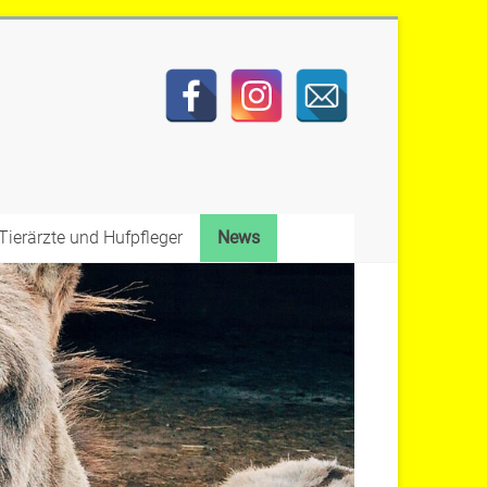
Tierärzte und Hufpfleger
News