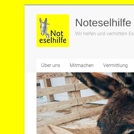
Zum
Inhalt
Noteselhilfe
springen
Wir helfen und vermitteln Es
Über uns
Mitmachen
Vermittlung