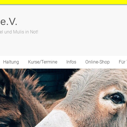
 e.V.
el und Mulis in Not!
Haltung
Kurse/Termine
Infos
Online-Shop
Für 