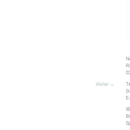
No
R
0
T
Weiter →
(
E
I
B
S