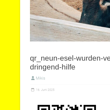
qr_neun-esel-wurden-ve
dringend-hilfe
Mikis
16. Juni 2025