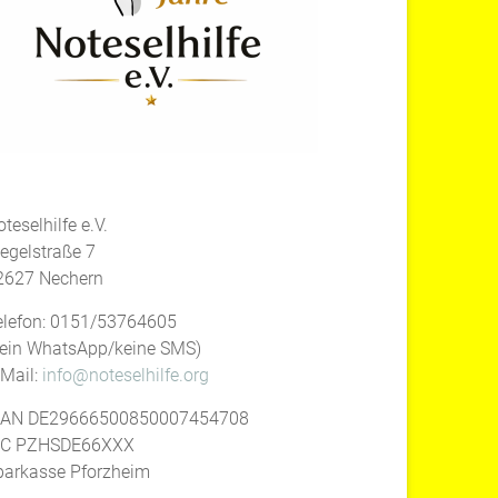
teselhilfe e.V.
iegelstraße 7
2627 Nechern
elefon: 0151/53764605
kein WhatsApp/keine SMS)
-Mail:
info@noteselhilfe.org
BAN DE29666500850007454708
IC PZHSDE66XXX
parkasse Pforzheim