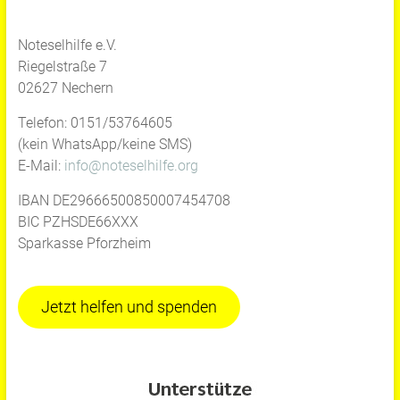
Noteselhilfe e.V.
Riegelstraße 7
02627 Nechern
Telefon: 0151/53764605
(kein WhatsApp/keine SMS)
E-Mail:
info@noteselhilfe.org
IBAN DE29666500850007454708
BIC PZHSDE66XXX
Sparkasse Pforzheim
Jetzt helfen und spenden