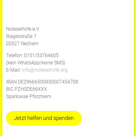
Noteselhilfe e.V.
Riegelstraße 7
02627 Nechern
Telefon: 0151/53764605
(kein WhatsApp/keine SMS)
E-Mail:
info@noteselhilfe.org
IBAN DE29666500850007454708
BIC PZHSDE66XXX
Sparkasse Pforzheim
Jetzt helfen und spenden