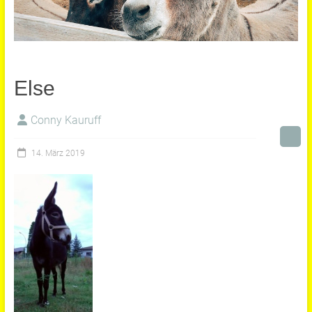
Else
Conny Kauruff
14. März 2019