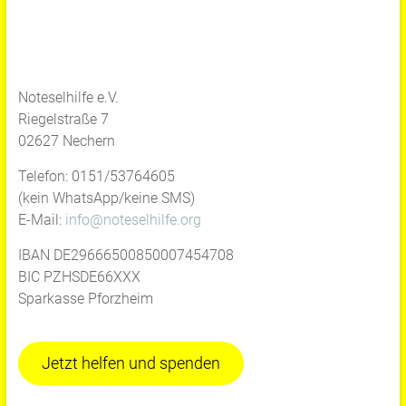
Noteselhilfe e.V.
Riegelstraße 7
02627 Nechern
Telefon: 0151/53764605
(kein WhatsApp/keine SMS)
E-Mail:
info@noteselhilfe.org
IBAN DE29666500850007454708
BIC PZHSDE66XXX
Sparkasse Pforzheim
Jetzt helfen und spenden