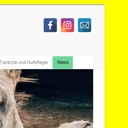
Tierärzte und Hufpfleger
News