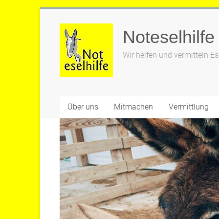
Zum
Inhalt
Noteselhilfe
springen
Wir helfen und vermitteln Es
Über uns
Mitmachen
Vermittlung