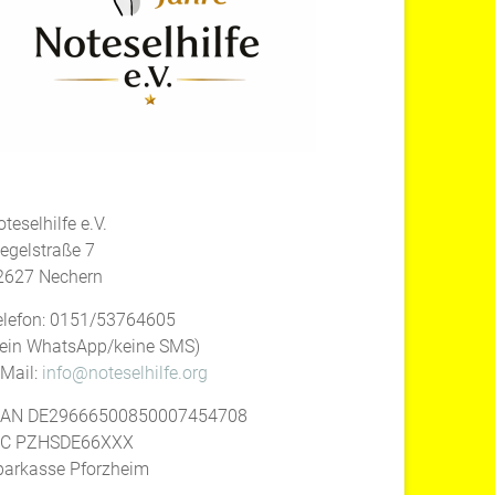
teselhilfe e.V.
iegelstraße 7
2627 Nechern
elefon: 0151/53764605
kein WhatsApp/keine SMS)
-Mail:
info@noteselhilfe.org
BAN DE29666500850007454708
IC PZHSDE66XXX
parkasse Pforzheim