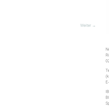
Weiter →
No
R
0
T
(
E
I
B
S