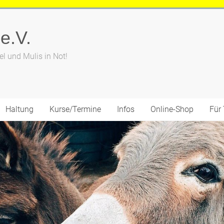
 e.V.
el und Mulis in Not!
Haltung
Kurse/Termine
Infos
Online-Shop
Für 