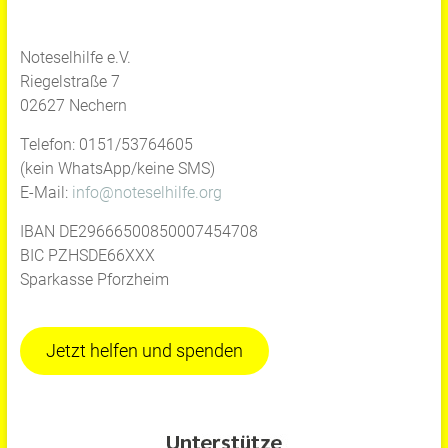
Noteselhilfe e.V.
Riegelstraße 7
02627 Nechern
Telefon: 0151/53764605
(kein WhatsApp/keine SMS)
E-Mail:
info@noteselhilfe.org
IBAN DE29666500850007454708
BIC PZHSDE66XXX
Sparkasse Pforzheim
Jetzt helfen und spenden