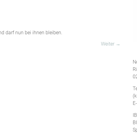
nd darf nun bei ihnen bleiben.
Weiter →
No
R
0
T
(
E
I
B
S