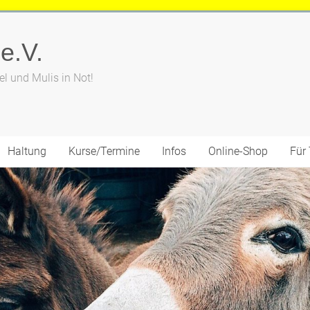
 e.V.
el und Mulis in Not!
Haltung
Kurse/Termine
Infos
Online-Shop
Für 