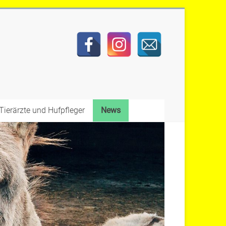
Tierärzte und Hufpfleger
News