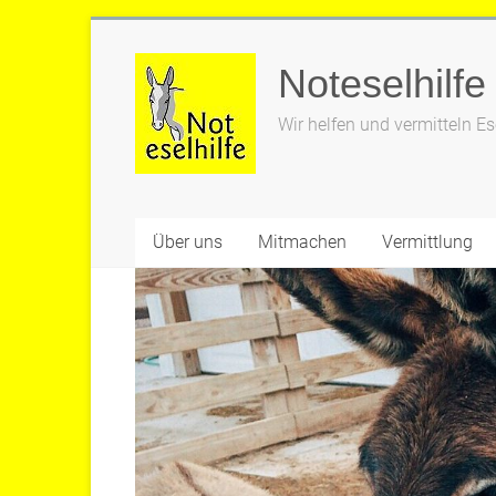
Zum
Inhalt
Noteselhilfe
springen
Wir helfen und vermitteln Es
Über uns
Mitmachen
Vermittlung