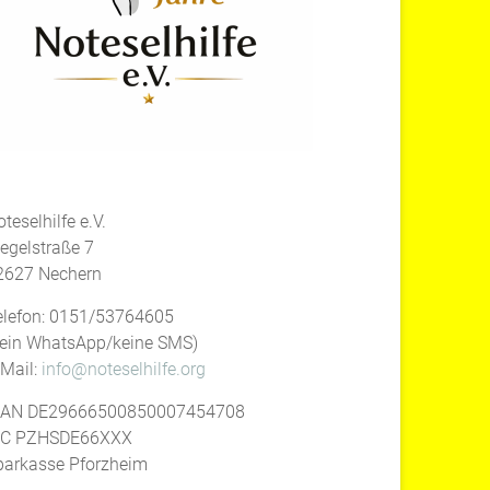
teselhilfe e.V.
iegelstraße 7
2627 Nechern
elefon: 0151/53764605
kein WhatsApp/keine SMS)
-Mail:
info@noteselhilfe.org
BAN DE29666500850007454708
IC PZHSDE66XXX
parkasse Pforzheim