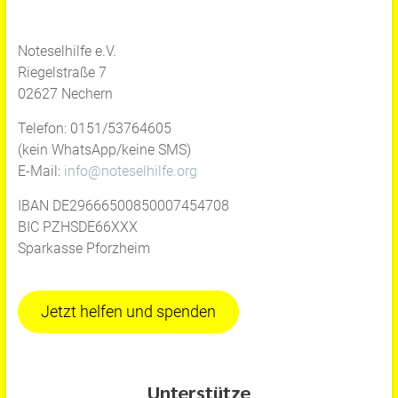
Noteselhilfe e.V.
Riegelstraße 7
02627 Nechern
Telefon: 0151/53764605
(kein WhatsApp/keine SMS)
E-Mail:
info@noteselhilfe.org
IBAN DE29666500850007454708
BIC PZHSDE66XXX
Sparkasse Pforzheim
Jetzt helfen und spenden