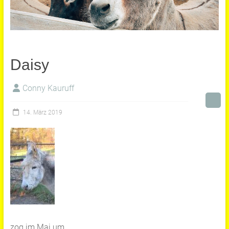
Daisy
Conny Kauruff
14. März 2019
zog im Mai um.