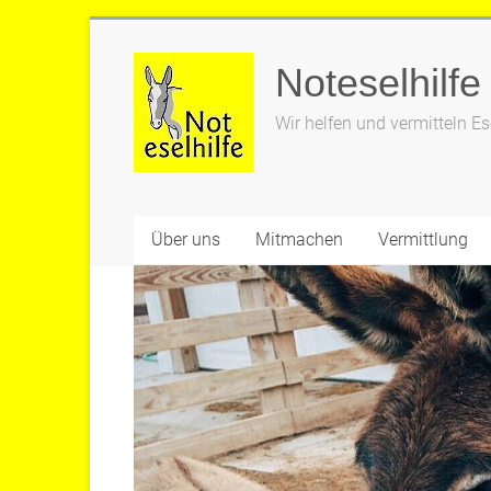
Zum
Inhalt
Noteselhilfe
springen
Wir helfen und vermitteln Es
Über uns
Mitmachen
Vermittlung