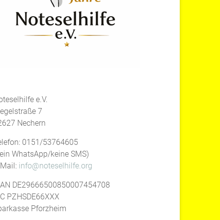
teselhilfe e.V.
iegelstraße 7
2627 Nechern
elefon: 0151/53764605
kein WhatsApp/keine SMS)
-Mail:
info@noteselhilfe.org
BAN DE29666500850007454708
IC PZHSDE66XXX
parkasse Pforzheim