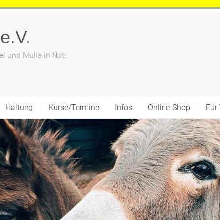
 e.V.
el und Mulis in Not!
Haltung
Kurse/Termine
Infos
Online-Shop
Für 