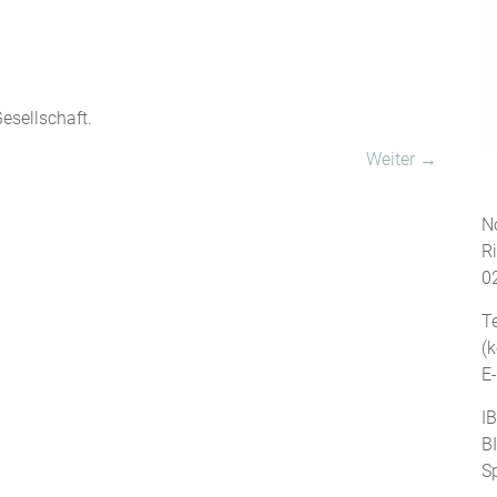
esellschaft.
Weiter →
No
R
0
T
(
E
I
B
S