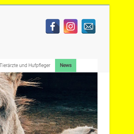
Tierärzte und Hufpfleger
News