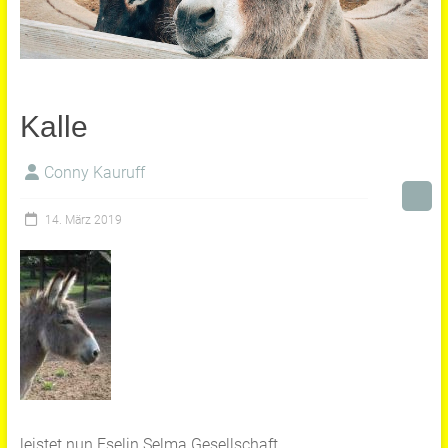
Kalle
Conny Kauruff
14. März 2019
leistet nun Eselin Selma Gesellschaft.