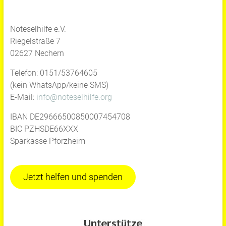
Noteselhilfe e.V.
Riegelstraße 7
02627 Nechern
Telefon: 0151/53764605
(kein WhatsApp/keine SMS)
E-Mail:
info@noteselhilfe.org
IBAN DE29666500850007454708
BIC PZHSDE66XXX
Sparkasse Pforzheim
Jetzt helfen und spenden