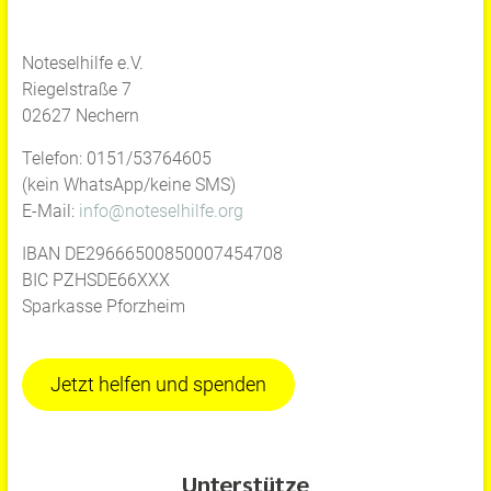
Noteselhilfe e.V.
Riegelstraße 7
02627 Nechern
Telefon: 0151/53764605
(kein WhatsApp/keine SMS)
E-Mail:
info@noteselhilfe.org
IBAN DE29666500850007454708
BIC PZHSDE66XXX
Sparkasse Pforzheim
Jetzt helfen und spenden