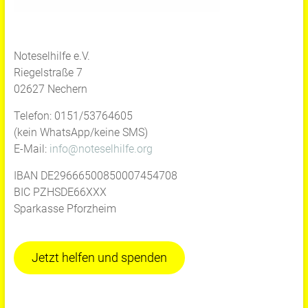
Noteselhilfe e.V.
Riegelstraße 7
02627 Nechern
Telefon: 0151/53764605
(kein WhatsApp/keine SMS)
E-Mail:
info@noteselhilfe.org
IBAN DE29666500850007454708
BIC PZHSDE66XXX
Sparkasse Pforzheim
Jetzt helfen und spenden