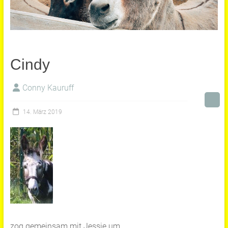
Cindy
Conny Kauruff
14. März 2019
zog gemeinsam mit Jessie um.