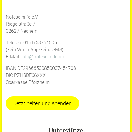
Noteselhilfe e.V.
Riegelstraße 7
02627 Nechern
Telefon: 0151/53764605
(kein WhatsApp/keine SMS)
E-Mail:
info@noteselhilfe.org
IBAN DE29666500850007454708
BIC PZHSDE66XXX
Sparkasse Pforzheim
Jetzt helfen und spenden