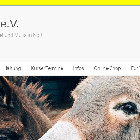
 e.V.
el und Mulis in Not!
Haltung
Kurse/Termine
Infos
Online-Shop
Für 