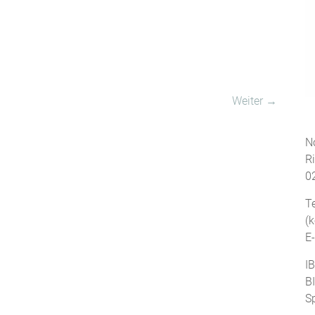
Weiter →
No
R
0
T
(
E
I
B
S