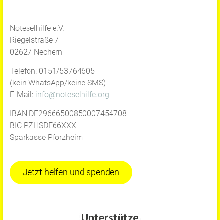
Noteselhilfe e.V.
Riegelstraße 7
02627 Nechern
Telefon: 0151/53764605
(kein WhatsApp/keine SMS)
E-Mail:
info@noteselhilfe.org
IBAN DE29666500850007454708
BIC PZHSDE66XXX
Sparkasse Pforzheim
Jetzt helfen und spenden