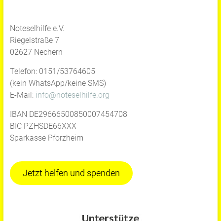
Noteselhilfe e.V.
Riegelstraße 7
02627 Nechern
Telefon: 0151/53764605
(kein WhatsApp/keine SMS)
E-Mail:
info@noteselhilfe.org
IBAN DE29666500850007454708
BIC PZHSDE66XXX
Sparkasse Pforzheim
Jetzt helfen und spenden