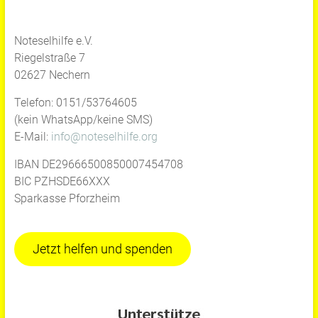
Noteselhilfe e.V.
Riegelstraße 7
02627 Nechern
Telefon: 0151/53764605
(kein WhatsApp/keine SMS)
E-Mail:
info@noteselhilfe.org
IBAN DE29666500850007454708
BIC PZHSDE66XXX
Sparkasse Pforzheim
Jetzt helfen und spenden