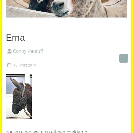
Erna
Conny Kauruff
15. März 2019
zog zu einer weiteren älteren Eseldame.