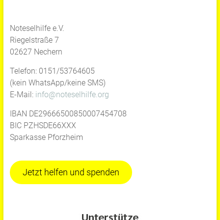
Noteselhilfe e.V.
Riegelstraße 7
02627 Nechern
Telefon: 0151/53764605
(kein WhatsApp/keine SMS)
E-Mail:
info@noteselhilfe.org
IBAN DE29666500850007454708
BIC PZHSDE66XXX
Sparkasse Pforzheim
Jetzt helfen und spenden