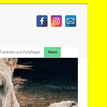
Tierärzte und Hufpfleger
News