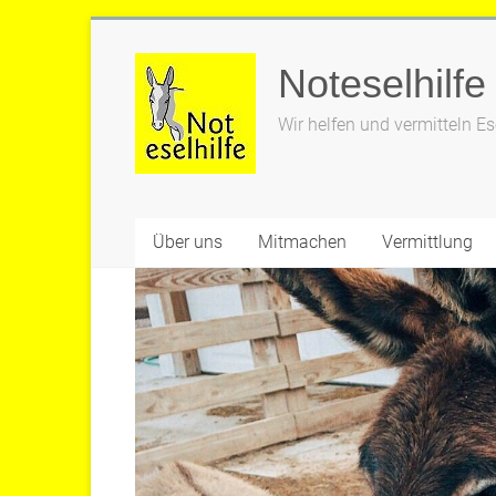
Zum
Inhalt
Noteselhilfe
springen
Wir helfen und vermitteln Es
Über uns
Mitmachen
Vermittlung