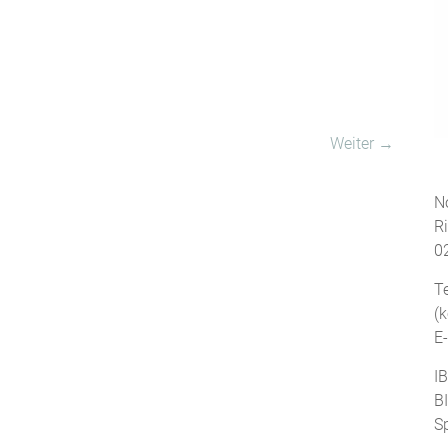
Weiter →
No
R
0
T
(
E
I
B
S