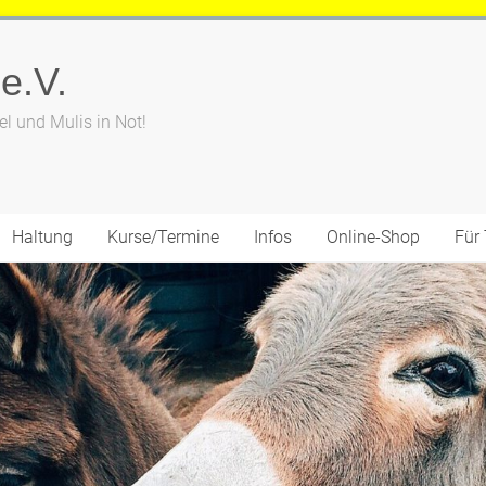
 e.V.
el und Mulis in Not!
Haltung
Kurse/Termine
Infos
Online-Shop
Für 