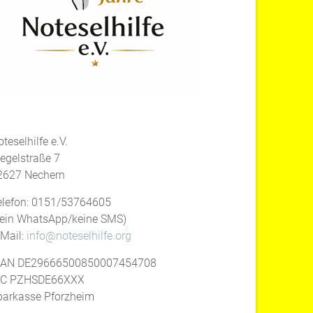
teselhilfe e.V.
iegelstraße 7
2627 Nechern
elefon: 0151/53764605
kein WhatsApp/keine SMS)
-Mail:
info@noteselhilfe.org
BAN DE29666500850007454708
IC PZHSDE66XXX
parkasse Pforzheim