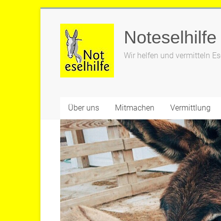
Zum
Inhalt
Noteselhilfe
springen
Wir helfen und vermitteln Es
Über uns
Mitmachen
Vermittlung