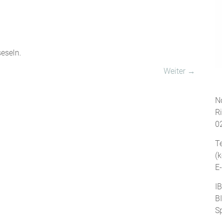
eseln.
Weiter →
No
R
0
T
(
E
I
B
S