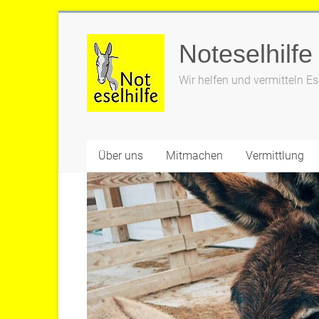
Zum
Inhalt
Noteselhilfe
springen
Wir helfen und vermitteln Es
Über uns
Mitmachen
Vermittlung