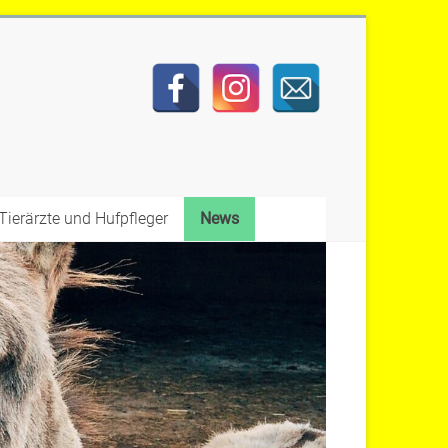
Tierärzte und Hufpfleger
News