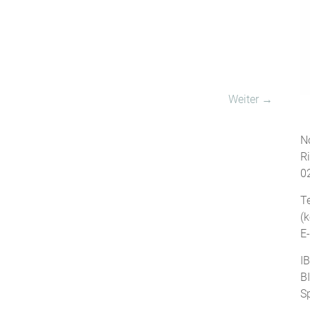
Weiter →
No
R
0
T
(
E
I
B
S