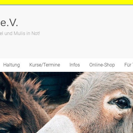
 e.V.
el und Mulis in Not!
Haltung
Kurse/Termine
Infos
Online-Shop
Für 