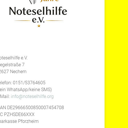
teselhilfe e.V.
iegelstraße 7
2627 Nechern
elefon: 0151/53764605
kein WhatsApp/keine SMS)
-Mail:
info@noteselhilfe.org
BAN DE29666500850007454708
IC PZHSDE66XXX
parkasse Pforzheim