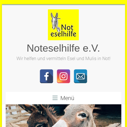
Zum
Inhalt
springen
Noteselhilfe e.V.
Wir helfen und vermitteln Esel und Mulis in Not!
Menü