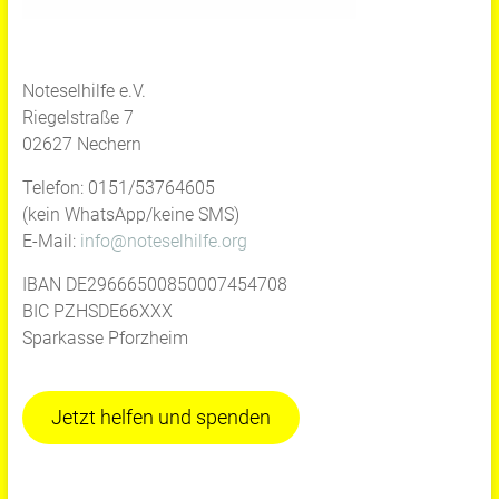
Noteselhilfe e.V.
Riegelstraße 7
02627 Nechern
Telefon: 0151/53764605
(kein WhatsApp/keine SMS)
E-Mail:
info@noteselhilfe.org
IBAN DE29666500850007454708
BIC PZHSDE66XXX
Sparkasse Pforzheim
Jetzt helfen und spenden